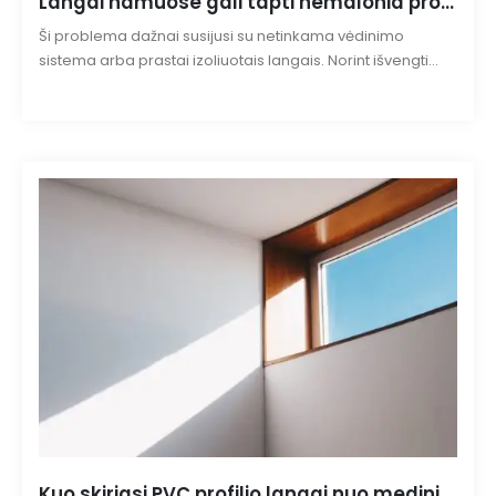
Langai namuose gali tapti nemalonia problema.
Ši problema dažnai susijusi su netinkama vėdinimo
sistema arba prastai izoliuotais langais. Norint išvengti
šios problemos ir užtikrinti jūsų langams ilgaamžiškumą,
būtina atlikti tam tikrus veiksmus. Šiame straipsnyje
aptarsime, ką galima padaryti, kad langai namuose
nerasotų.
Kuo skiriasi PVC profilio langai nuo medinių profilio?