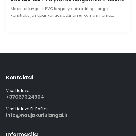
Mediniai langai ir PVC langai yra du skirtingi langų
konstrukcijos tipai, kuriuos dažnai renkamasi namo
renovacijos projektuose. Šiame straipsnyje aptarsime
pagrindines skirtumus tarp šių dviejų variantų ir
svarbiausius aspektus, kuriuos reikia apsvarstyti, renkantis
tarp jų.
Kontaktai
Visa Lietuva
+37067324904
Visa Lietuva El. Paštas
info@naujakuriulangai.lt
Informacija