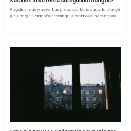
Kas kiek laiko reikia sureguliuoti langus?
Reguliavimas yra svarbus procesas, kuris padeda išlaikyti
jūsų langus veikiančius teisingai ir efektyviai. Nors ne visi
žino, kiek dažnai reikia reguliuoti langus, atsakymas gali
priklausyti nuo kelių veiksnių. Šiame straipsnyje aptarsime,
kiek laiko reikia sureguliuoti langus ir kokie veiksniai gali
tai paveikti.