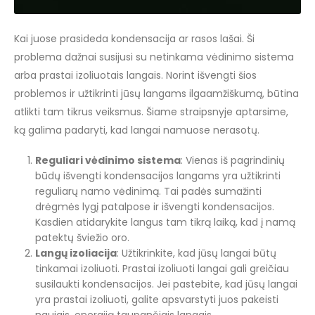
Kai juose prasideda kondensacija ar rasos lašai. Ši
problema dažnai susijusi su netinkama vėdinimo sistema
arba prastai izoliuotais langais. Norint išvengti šios
problemos ir užtikrinti jūsų langams ilgaamžiškumą, būtina
atlikti tam tikrus veiksmus. Šiame straipsnyje aptarsime,
ką galima padaryti, kad langai namuose nerasotų.
Reguliari vėdinimo sistema
: Vienas iš pagrindinių
būdų išvengti kondensacijos langams yra užtikrinti
reguliarų namo vėdinimą. Tai padės sumažinti
drėgmės lygį patalpose ir išvengti kondensacijos.
Kasdien atidarykite langus tam tikrą laiką, kad į namą
patektų šviežio oro.
Langų izoliacija
: Užtikrinkite, kad jūsų langai būtų
tinkamai izoliuoti. Prastai izoliuoti langai gali greičiau
susilaukti kondensacijos. Jei pastebite, kad jūsų langai
yra prastai izoliuoti, galite apsvarstyti juos pakeisti
naujais, energiją taupančiais langais.