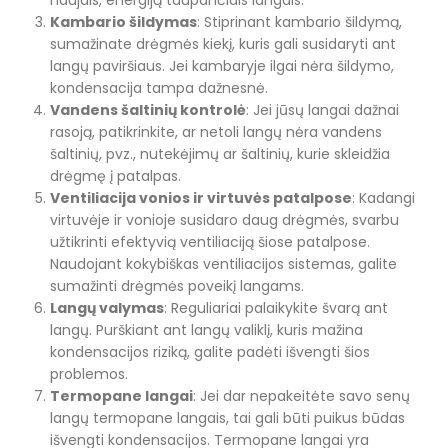
Kambario šildymas
: Stiprinant kambario šildymą,
sumažinate drėgmės kiekį, kuris gali susidaryti ant
langų paviršiaus. Jei kambaryje ilgai nėra šildymo,
kondensacija tampa dažnesnė.
Vandens šaltinių kontrolė
: Jei jūsų langai dažnai
rasoją, patikrinkite, ar netoli langų nėra vandens
šaltinių, pvz., nutekėjimų ar šaltinių, kurie skleidžia
drėgmę į patalpas.
Ventiliacija vonios ir virtuvės patalpose
: Kadangi
virtuvėje ir vonioje susidaro daug drėgmės, svarbu
užtikrinti efektyvią ventiliaciją šiose patalpose.
Naudojant kokybiškas ventiliacijos sistemas, galite
sumažinti drėgmės poveikį langams.
Langų valymas
: Reguliariai palaikykite švarą ant
langų. Purškiant ant langų valiklį, kuris mažina
kondensacijos riziką, galite padėti išvengti šios
problemos.
Termopane langai
: Jei dar nepakeitėte savo senų
langų termopane langais, tai gali būti puikus būdas
išvengti kondensacijos. Termopane langai yra