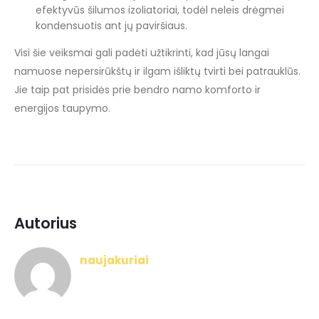
efektyvūs šilumos izoliatoriai, todėl neleis drėgmei
kondensuotis ant jų paviršiaus.
Visi šie veiksmai gali padėti užtikrinti, kad jūsų langai
namuose nepersirūkštų ir ilgam išliktų tvirti bei patrauklūs.
Jie taip pat prisidės prie bendro namo komforto ir
energijos taupymo.
Autorius
naujakuriai