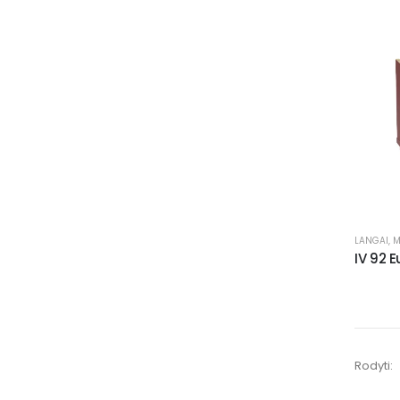
LANGAI
,
M
IV 92 E
Rodyti: