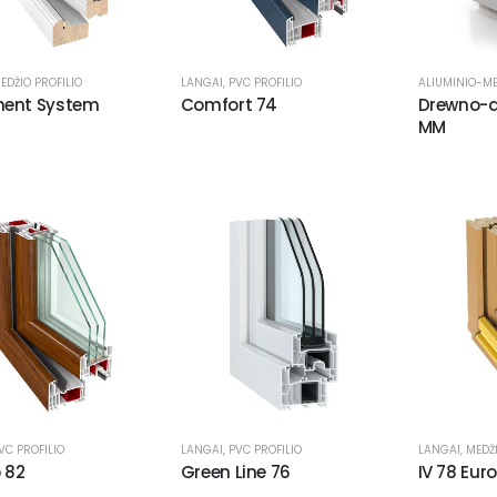
EDŽIO PROFILIO
LANGAI
,
PVC PROFILIO
ALIUMINIO-ME
ent System
Comfort 74
Drewno-a
MM
VC PROFILIO
LANGAI
,
PVC PROFILIO
LANGAI
,
MEDŽI
 82
Green Line 76
IV 78 Euro