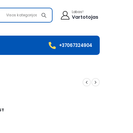
Labas!
Visos kategorijos
Vartotojas
+37067324904
ST