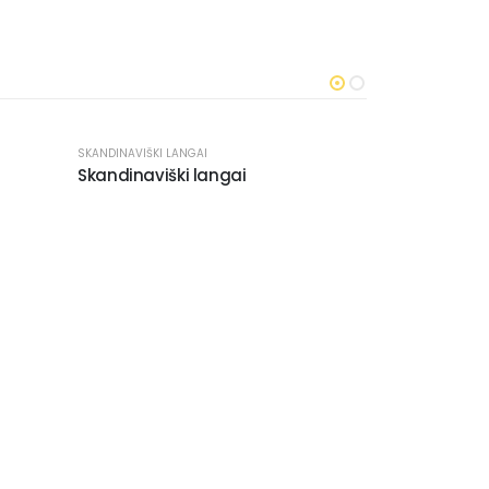
SKANDINAVIŠKI LANGAI
SKANDINAVIŠKI L
Skandinaviški langai
Skandinaviš