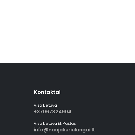
Kontaktai
Visa Lietuva
+37067324904
Visa Lietuva El. Paštas
info@naujakuriulangai.lt