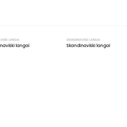
VIŠKI LANGAI
SKANDINAVIŠKI LANGAI
naviški langai
Skandinaviški langai