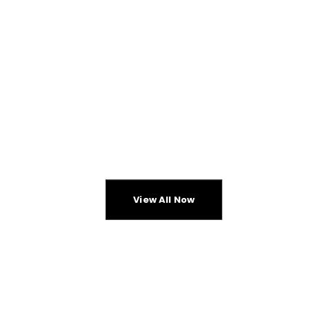
CHECK NEW ARRIVALS
PROFESSIONAL
HEADPHONES
View All Now